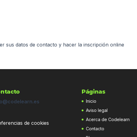
er sus datos de contacto y hacer la inscripción online
ntacto
Páginas
fo@codelearn.es
Inicio
Aviso legal
Acerca de Codelearn
eferencias de cookies
Contacto