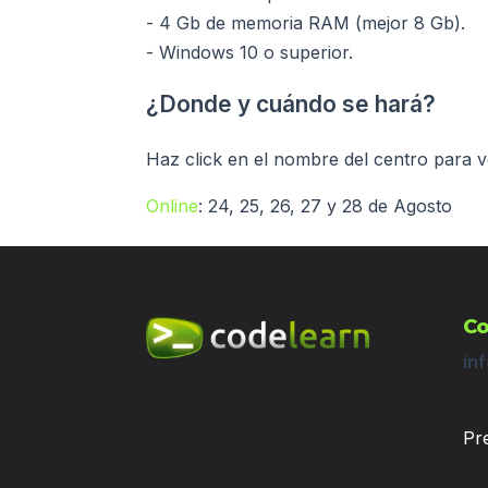
- 4 Gb de memoria RAM (mejor 8 Gb).
- Windows 10 o superior.
¿Donde y cuándo se hará?
Haz click en el nombre del centro para v
Online
: 24, 25, 26, 27 y 28 de Agosto
Co
in
Pr