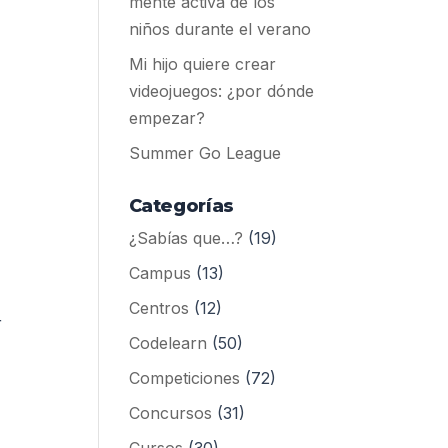
mente activa de los
niños durante el verano
Mi hijo quiere crear
videojuegos: ¿por dónde
empezar?
Summer Go League
Categorías
¿Sabías que…?
(19)
Campus
(13)
Centros
(12)
r
Codelearn
(50)
Competiciones
(72)
Concursos
(31)