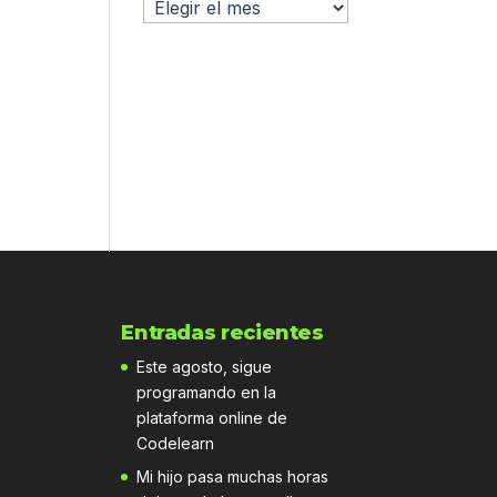
Archivo
Entradas recientes
Este agosto, sigue
programando en la
plataforma online de
Codelearn
Mi hijo pasa muchas horas