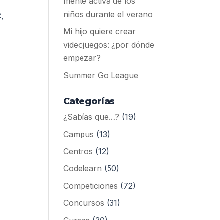
mente activa de los
niños durante el verano
C,
Mi hijo quiere crear
videojuegos: ¿por dónde
empezar?
Summer Go League
Categorías
¿Sabías que…?
(19)
Campus
(13)
Centros
(12)
Codelearn
(50)
Competiciones
(72)
Concursos
(31)